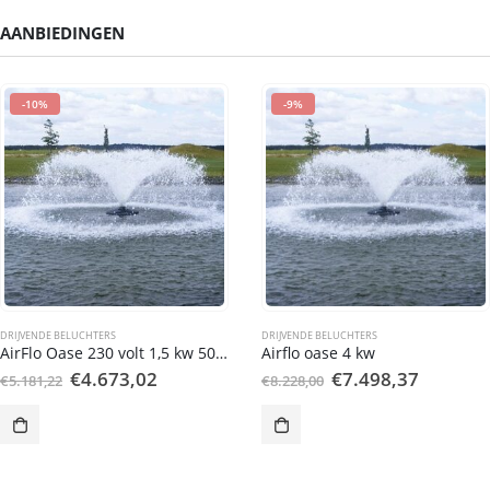
AANBIEDINGEN
-10%
-9%
DRIJVENDE BELUCHTERS
DRIJVENDE BELUCHTERS
AirFlo Oase 230 volt 1,5 kw 50183
Airflo oase 4 kw
Oorspronkelijke
Huidige
Oorspronkelijke
Huidige
€
4.673,02
€
7.498,37
€
5.181,22
€
8.228,00
prijs
prijs
prijs
prijs
was:
is:
was:
is:
€5.181,22.
€4.673,02.
€8.228,00.
€7.498,