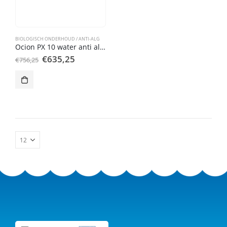
BIOLOGISCH ONDERHOUD / ANTI-ALG
Ocion PX 10 water anti alg 20 liter
Oorspronkelijke
Huidige
€
635,25
€
756,25
prijs
prijs
was:
is:
€756,25.
€635,25.