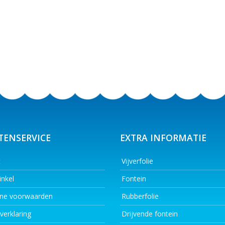
TENSERVICE
EXTRA INFORMATIE
t
Vijverfolie
nkel
Fontein
ne voorwaarden
Rubberfolie
verklaring
Drijvende fontein