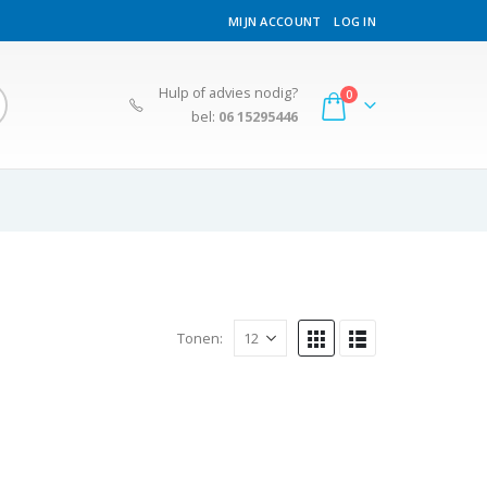
MIJN ACCOUNT
LOG IN
Hulp of advies nodig?
0
bel:
06 15295446
Tonen: