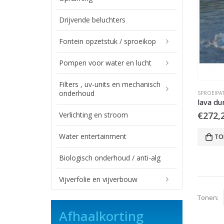
Drijvende beluchters
Fontein opzetstuk / sproeikop
Pompen voor water en lucht
Filters , uv-units en mechanisch
onderhoud
SPROEIPA
lava du
€
272,
Verlichting en stroom
Water entertainment
TO
Biologisch onderhoud / anti-alg
Vijverfolie en vijverbouw
Tonen:
Afhaalkorting